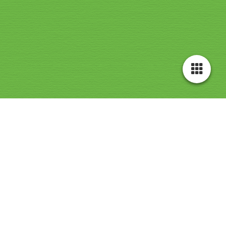
U
KlimaatRaad Diemen loopt mee met de
Klimaatmars
ZUIDAS
De crisis is nu. De klimaat- en natuurcrisis bedreigt alles wat ons lief is.
Droogte, hittegolven en overstromingen zorgen nú voor slachtoffers,
chaos en verwoesting. Mensen moeten vluchten, en onze toekomst staat
op het spel. Maar, wat doen grote bedrijven? Ze blijven doorgaan met