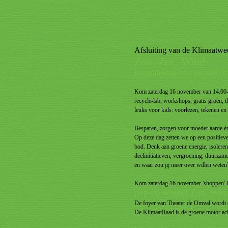
Afsluiting van de Klimaatw
Zon Zee Wind
Inspiratiedag over klimaat en
Kom zaterdag 16 november van 14.00-17
recycle-lab, workshops, gratis groen, 
leuks voor kids: voorlezen, tekenen e
Besparen, zorgen voor moeder aarde én
Op deze dag zetten we op een positieve
bod. Denk aan groene energie, isolere
deelinitiatieven, vergroening, duurzam
en waar zou jij meer over willen weten
Kom zaterdag 16 november 'shoppen' i
pop-up winkel Zon, Win
De foyer van Theater de Omval wordt d
De KlimaatRaad is de groene motor achte