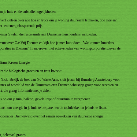
OP-UP WINKEL?
van je huis en de subsidiemogelijkheden.
ert kletsen over alle tips en trucs om je woning duurzaam te maken, doe mee aan
er- en energiebesparende prijs.
enter Switch die restwarmte aan Diemense huishoudens aanbieden.
ente over GasVrij Diemen en kijk hoe je mee kunt doen. Wat kunnen huurders
oraties in Diemen? Praat erover met actieve leden van woningcorporatie Lieven de
 firma Kroon Energie
urt die biologische groenten en fruit kweekt.
n Nick. Bekijk de box van
No Waste Arm
, sluit je aan bij
Buurderij Amsteldorp
voor
oentes of wordt lid van de Duurzaam eten Diemen whatsapp groep voor recepten en
t, die graag informatie met je delen.
s op om je tuin, balkon, geveltuintje of buurttuin te vergroenen.
ach om energie in je huis te besparen en de tochtlekken in je huis te fixen.
coöperaties Diemerwind over het samen opwekken van duurzame energie
a, helemaal graties