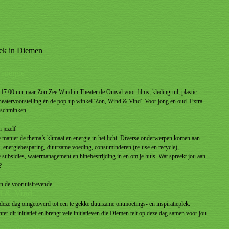
eek in Diemen
 energie
.00 uur naar Zon Zee Wind in Theater de Omval voor films, kledingruil, plastic
theatervoorstelling én de pop-up winkel 'Zon, Wind & Vind'. Voor jong en oud. Extra
n schminken.
 jezelf
 manier de thema’s klimaat en energie in het licht. Diverse onderwerpen komen aan
n, energiebesparing, duurzame voeding, consuminderen (re-use en recycle),
e subsidies, watermanagement en hittebestrijding in en om je huis. Wat spreekt jou aan
?
n de vooruitstrevende
d & Vind.
eze dag omgetoverd tot een te gekke duurzame ontmoetings- en inspiratieplek.
r dit initiatief en brengt vele
initiatieven
die Diemen telt op deze dag samen voor jou.