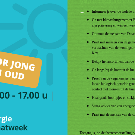
Wat is er te doen in de P
.....
Informeer je over de isolatie 
Ga met klimaatburgemeester Ev
zijn prijsvraag en win een wat
Ontmoet de mensen van Datac
Praat met mensen van de geme
verwachten van de woningcorp
Key.
Bekijk het assortiment van de
Ga langs bij de boer uit de bu
Proef van de vega kaasjes va
locale biologisch geteelde gr
contact met mensen uit de buur
Haal gratis boompjes en stekje
Vraag advies van een energieco
Praat met de mensen van de 
Toegang is, op de theatervoorstelling n