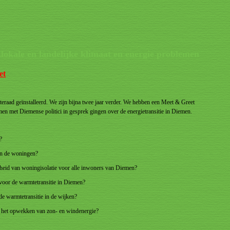
 lokale en landelijke klimaat en energie problemen
et
eraad geïnstalleerd. We zijn bijna twee jaar verder. We hebben een Meet & Greet
n met Diemense politici in gesprek gingen over de energietransitie in Diemen.
en?
van de woningen?
heid van woningisolatie voor alle inwoners van Diemen?
 voor de warmtetransitie in Diemen?
 de warmtetransitie in de wijken?
or het opwekken van zon- en windenergie?