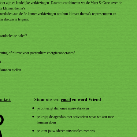
mber zijn er landelijke verkiezingen. Daarom combineren we de Meet & Greet over de
ke klimaat thema’s.
 meededen aan de 2e kamer verkiezingen om hun klimaat thema’s te presenteren en
n discussie te gaan.
aatdoelen te halen?
ening of ruimte voor particuliere energiecooperaties?
g?
 kunnen stellen
ontact
Stuur ons een
email
en word Vriend
je ontvangt dan onze nieuwsbrieven
je krijgt de agenda's met activiteiten waar we aan mee
kunnen doen
je kunt jouw ideeën uitwisselen met ons