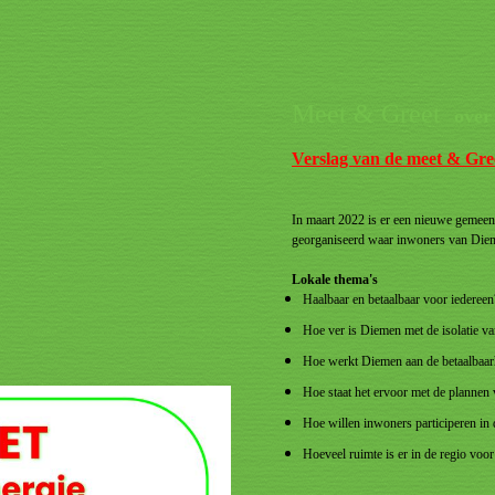
Meet & Greet
over
Verslag van de meet & Gre
I
n maart 2022 is er een nieuwe gemeent
georganiseerd waar inwoners van Dieme
Lokale thema's
Haalbaar en betaalbaar voor iedere
Hoe ver is Diemen met de isolatie 
Hoe werkt Diemen aan de betaalbaar
Hoe staat het ervoor met de plannen
Hoe willen inwoners participeren in
Hoeveel ruimte is er in de regio vo